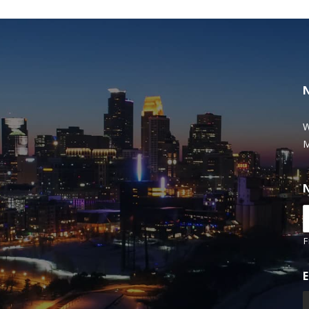
W
M
F
E